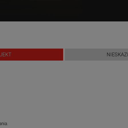
JEKT
NIESKAZ
ania.
,