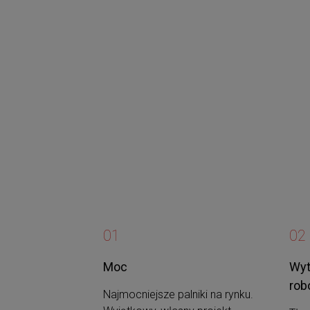
01
02
Używamy wła
Moc
Wyt
informacji 
rob
Najmocniejsze palniki na rynku.
strony oznac
Wyjątkowy, własny projekt
Tłoc
zakładkę