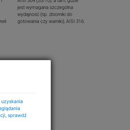
jest wymagana szczególna
wydajność (np. zbiorniki do
eli
gotowania czy warniki), AISI 316.
kie