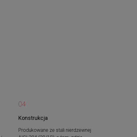
04
 uzyskania
Konstrukcja
eglądania
Produkowane ze stali nierdzewnej
cji, sprawdź
 i
AISI 304 (20/10); a tam, gdzie