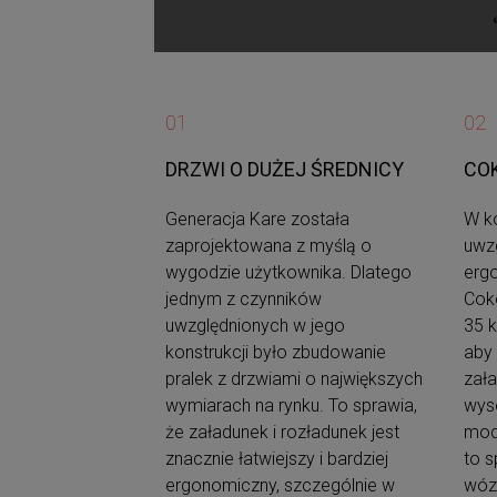
01
02
DRZWI O DUŻEJ ŚREDNICY
CO
Generacja Kare została
W k
zaprojektowana z myślą o
uwz
wygodzie użytkownika. Dlatego
ergo
jednym z czynników
Coko
uwzględnionych w jego
35 k
konstrukcji było zbudowanie
aby
pralek z drzwiami o największych
zał
wymiarach na rynku. To sprawia,
wys
że załadunek i rozładunek jest
mod
znacznie łatwiejszy i bardziej
to s
ergonomiczny, szczególnie w
wózk