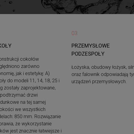
03
KOŁY
PRZEMYSŁOWE
PODZESPOŁY
onstrukcji cokołów
ględniono zarówno
Łożyska, obudowy łożysk, siln
nomię, jak i estetykę: A)
oraz falownik odpowiadają t
ły do modeli 11, 14, 18, 25 i
urządzeń przemysłowych.
g zostały zaprojektowane,
 podtrzymać drzwi
adunkowe na tej samej
okości we wszystkich
elach: 850 mm. Rozwiązanie
prawia, że wykorzystanie
ów jest znacznie łatwiejsze i