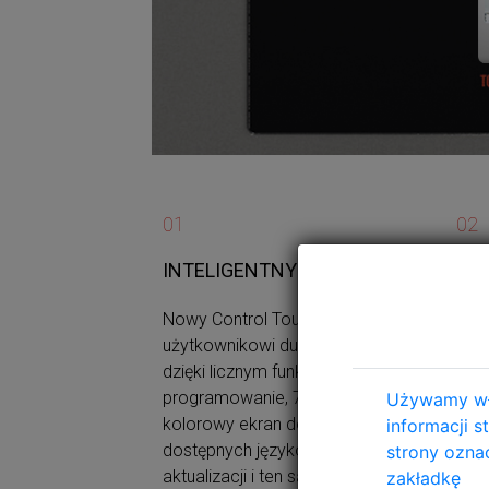
01
02
INTELIGENTNY MÓZG
PR
Nowy Control Touch Plus oferuje
Wszy
użytkownikowi dużą elastyczność
wyp
dzięki licznym funkcjom: łatwe
łat
programowanie, 7-calowy
pro
Używamy wła
kolorowy ekran dotykowy, 37
dot
informacji 
dostępnych języków, port USB do
fab
strony oznac
aktualizacji i ten sam system
mod
zakładkę