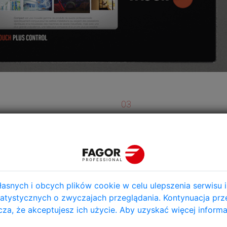
03
OGRAMOWALNOŚĆ
REKLAMA
stkie nasze pralki są
Ekran Touch Plus Control ofer
osażone we wszechstronny i
możliwość innowacyjnego
wy w obsłudze system
użytkowania, które zwiększa
gramowania ekranu
perspektywy dochodów praln
snych i obcych plików cookie w celu ulepszenia serwisu i
ykowego z 29 programami
samoobsługowych, a także lu
statystycznych o zwyczajach przeglądania. Kontynuacja prz
rycznymi. Programy te można
reklama. Teraz możesz
za, że akceptujesz ich użycie. Aby uzyskać więcej informa
yfikować w czasie
umieszczać informacje o