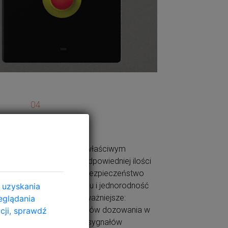
04
DOZOWANIE
uje
Dozowanie we właściwym
momencie i w odpowiedniej ilości
zapewnia nam bezpieczeństwo
i
podczas procesu i jednorodność
 uzyskania
dzi:
wyniku. I co najważniejsze:
eglądania
spokój. 8 sygnałów dozowania w
cji, sprawdź
standardzie + 6 sygnałów