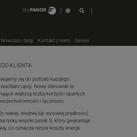
Nowości i targi
Kontakt z nami
Serwis
EGO KLIENTA
owujemy się do potrzeb każdego
 wachlarz opcji. Nowy sterownik to
ujące większą liczbę korzyści opartych
 wszechstronności i łączności.
 niskiej, średniej lub wysokiej prędkości)
a rynku współczynnik G, który gwarantuje
wą, co oznacza niższe koszty energii