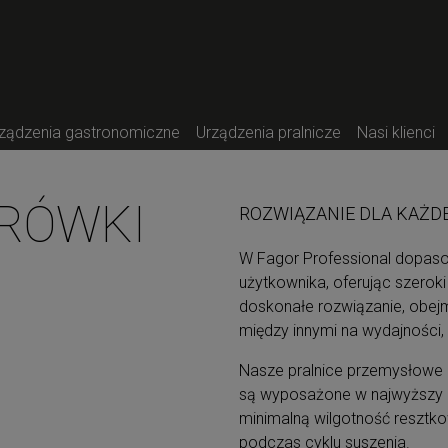
ządzenia gastronomiczne
Urządzenia pralnicze
Nasi klienci
RÓWKI
ROZWIĄZANIE DLA KAŻD
W Fagor Professional dopas
użytkownika, oferując szeroki
doskonałe rozwiązanie, obejm
między innymi na wydajności,
Nasze pralnice przemysłowe (o
są wyposażone w najwyższy n
minimalną wilgotność resztko
podczas cyklu suszenia.