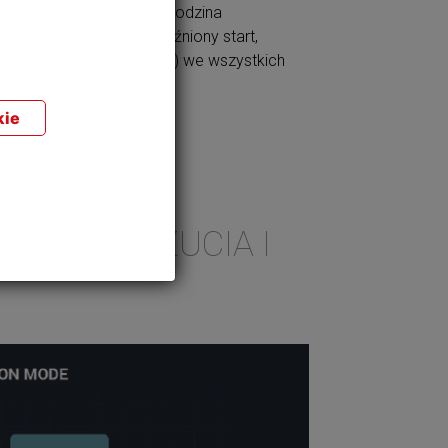
a
dodatkowych (godzina
aną
dozowania, opóźniony start,
e od
wybór początku) we wszystkich
 w
modelach.
b.
kie
SAMOPOCZUCIA I