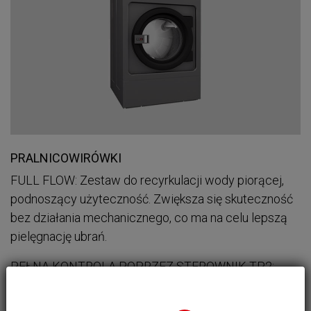
PRALNICOWIRÓWKI
FULL FLOW: Zestaw do recyrkulacji wody piorącej,
podnoszący użyteczność. Zwiększa się skuteczność
bez działania mechanicznego, co ma na celu lepszą
pielęgnację ubrań.
PEŁNA KONTROLA POPRZEZ STEROWNIK TP2:
Łatwe programowanie za pomocą piktogramów na
ekranie sterownika lub za pomocą oprogramowania