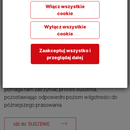
Włącz wszystkie
cookie
Wyłącz wszystkie
cookie
Zaakceptuj wszystko i
SUSZARKI
przeglądaj dalej
KONTROLA TEMPERATURY Kontrola temperatury i
przepływu powietrza zapewniają doskonałe
osuszanie delikatnej odzieży. Czujnik wilgotności
pomaga nam zatrzymać proces suszenia,
pozostawiając odpowiedni poziom wilgotności do
późniejszego prasowania.
Idź do: SUSZENIE