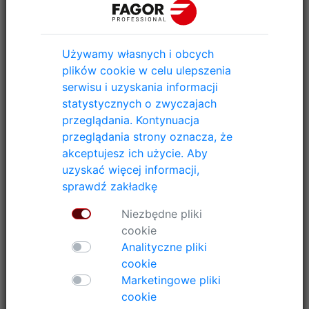
na komputer "Wash Control".
DOZOWANIE: Dozowanie we właściwym momencie i
Używamy własnych i obcych
w odpowiedniej ilości zapewnia bezpieczeństwo
plików cookie w celu ulepszenia
procesu i jednorodność wyniku. A co najważniejsze:
serwisu i uzyskania informacji
spokój.
statystycznych o zwyczajach
8 sygnałów dozowania w standardzie + 6
przeglądania. Kontynuacja
opcjonalnych (czas dozowania, opóźniony start,
przeglądania strony oznacza, że
wybór początku) dla wszystkich modeli.
akceptujesz ich użycie. Aby
uzyskać więcej informacji,
sprawdź zakładkę
Idź do: PRALKI
Niezbędne pliki
cookie
Analityczne pliki
cookie
Marketingowe pliki
cookie