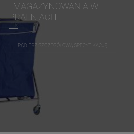
I MAGAZYNOWANIA W
PRALNIACH
POBIERZ SZCZEGÓŁOWĄ SPECYFIKACJĘ