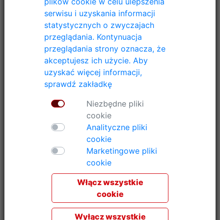
plików cookie w celu ulepszenia
za pomocą haków. Przód otwarty lub drzwi przesuwane w
serwisu i uzyskania informacji
dół. Możliwość dodania półek.
statystycznych o zwyczajach
przeglądania. Kontynuacja
przeglądania strony oznacza, że
akceptujesz ich użycie. Aby
uzyskać więcej informacji,
sprawdź zakładkę
Niezbędne pliki
cookie
Analityczne pliki
cookie
Marketingowe pliki
cookie
Włącz wszystkie
cookie
Wyłącz wszystkie