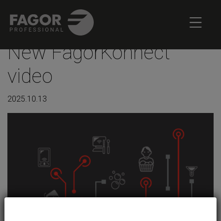
New FagorKonnect
video
2025.10.13