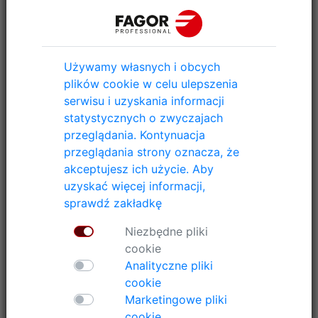
Używamy własnych i obcych
plików cookie w celu ulepszenia
serwisu i uzyskania informacji
statystycznych o zwyczajach
przeglądania. Kontynuacja
przeglądania strony oznacza, że
akceptujesz ich użycie. Aby
We’ve made learning about FagorKonnect easier! Discover
uzyskać więcej informacji,
our new video for a complete overview of how this free,
sprawdź zakładkę
web-based laundry management platform empowers
owners and managers to take control 24/7. From real-time
Niezbędne pliki
monitoring to cost savings, everything is at your fingertips.
cookie
Analityczne pliki
cookie
Marketingowe pliki
cookie