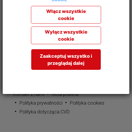
Włącz wszystkie
cookie
Wyłącz wszystkie
cookie
Zaakceptuj wszystko i
przeglądaj dalej
© Fagor Professional 2026
Kontakt z nami
Nota prawna
Polityka prywatności
Polityka cookies
Polityka dotycząca CVD